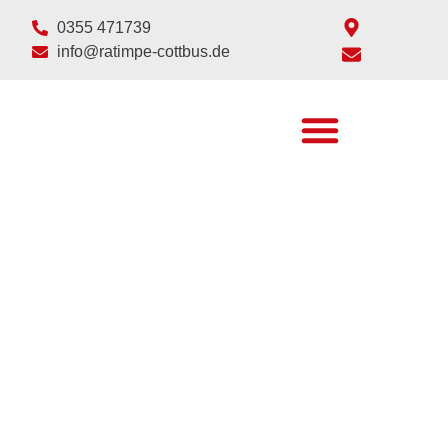
0355 471739
info@ratimpe-cottbus.de
GEBÜHREN UND KOSTEN
KARRIERE & AUSBILDUNG