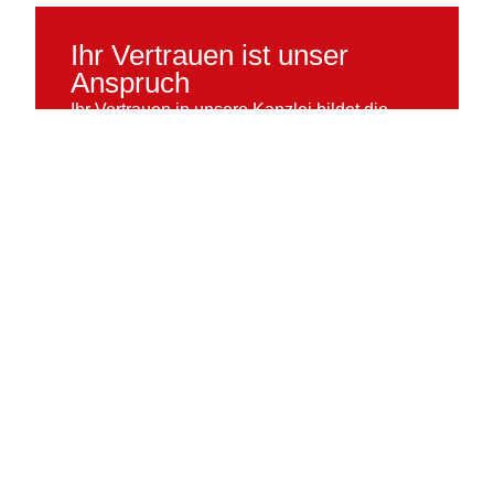
Ihr Vertrauen ist unser
Anspruch
Ihr Vertrauen in unsere Kanzlei bildet die
Basis für eine erfolgreiche und effiziente
Lösung Ihrer rechtlichen Probleme.
Ich arbeite stets mit Herz und Verstand!
KONTAKT